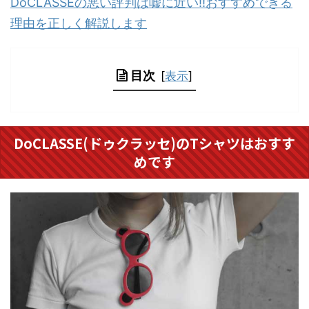
DoCLASSEの悪い評判は嘘に近い!!おすすめできる
理由を正しく解説します
目次
[
表示
]
DoCLASSE(ドゥクラッセ)のTシャツはおすす
めです