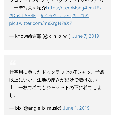
フロントTシャツ（ドゥクラッセTシャツ）の
コーデ写真を紹介
https://t.co/Msbg4cmJFx
#DoCLASSE
#ドゥクラッセ
#口コミ
pic.twitter.com/msXrgN7aX7
— know編集部 (@k_n_o_w_)
June 7, 2019
仕事用に買ったドゥクラッセのTシャツ、予想
以上にいい。生地の厚さが絶妙で透けない
上、一枚で着てもジャケットの下に着てもよ
し。
— bb (@angie_b_music)
June 1, 2019